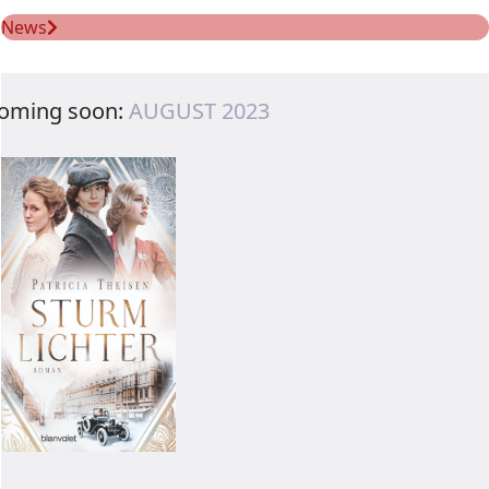
News
oming soon:
AUGUST 2023