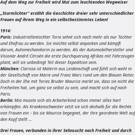
Auf dem Weg zur Freiheit wird Mut zum leuchtenden Wegweiser
„Sturmlichter“ erzählt die Geschichte dreier sehr unterschiedlicher
Frauen auf ihrem Weg in ein selbstbestimmtes Leben!
1914
:
Paris:
Industriellentochter
Torie
sehnt sich nach mehr als nur Tochter
und Ehefrau zu werden. Sie möchte selbst anpacken und kämpft
darum, Automechanikerin zu werden. Als der Automobilhersteller und
Visionär André Citroën die erste Durchquerung Afrikas mit Fahrzeugen
plant, will sie unbedingt Teil dieser Expedition sein.
München:
Clarissa ist Malerin aus Leidenschaft und fühlt sich wohl in
der Gesellschaft von Marie und Franz Marc rund um den Blauen Reiter.
Doch in der Ehe mit Tories Bruder Maurice merkt sie, dass sie nicht die
Freiheiten hat, um ganz sie selbst zu sein, und macht sich auf nach
Paris.
Berlin:
Mia musste sich als Arbeiterkind schon immer alles hart
erkämpfen. Als Krankenschwester setzt sie sich deshalb für die Rechte
von Frauen ein – bis sie Maurice begegnet, der ihre geordnete Welt auf
den Kopf stellt …
Drei Frauen, verbunden in ihrer Sehnsucht nach Freiheit und durch