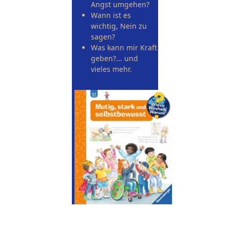
Angst umgehen?
Wann ist es
wichtig, Nein zu
sagen?
Was kann mir Kraft
geben?... und
vieles mehr.