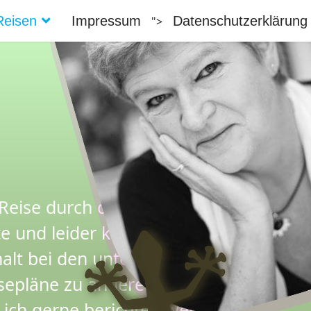
Reisen
Impressum
Datenschutzerklärung
">
eise durch den Vielvölkerstaat Äthiopi
 und leider kriegerische Afar-Region 
lt bei den unterschiedlichen Ethnien
isepläne zu anderen bedrohten Ethnie
e ich gerne berichten werde…