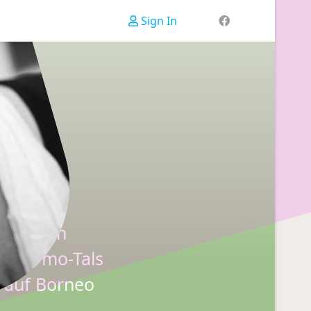
Sign In
en, die
mit ihren
 des Omo-Tals
n auf Borneo